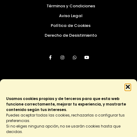
Términos y Condiciones
Aviso Legal
Política de Cookies
Derecho de Desistimiento
¡Únete al club!
Usamos cookies propias y de terceros para que esta web
funcione correctamente, mejorar tu experiencia, y mostrarte
Membresía apasionadas
contenido según tus intereses.
Puedes aceptar todas las cookies, rechazarlas o configurar tus
preferencias.
Si no eliges ninguna opción, no se usarán cookies hasta que
Copyright COSTURMODA © 2026 .Todos los derechos
decidas.
reservados | Diseñado por
Newscript