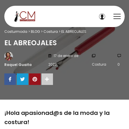
Costurmoda
>
BLOG
>
Costura
>
EL ABREOJALES
EL ABREOJALES
17 de enero de
2023
Costura
0
Raquel Guaita
¡Hola apasionad@s de la moda y la
costura!