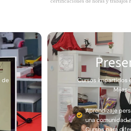
certificaciones de horas y trabajos 
Prese
a de
Cursos impartidos e
Mijas-
Aprendizaje pers
una comunidad a
Cursos para difer