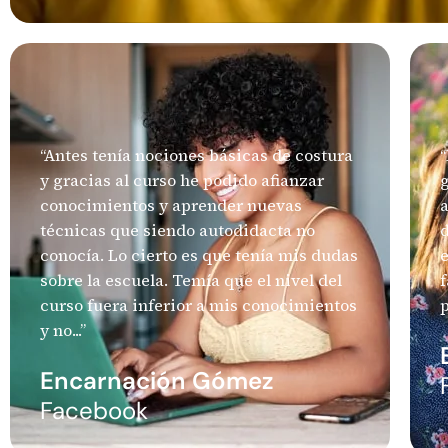
“Antes tenía nociones básicas de costura
y gracias al curso he podido afianzar
g
conocimientos y aprender nuevas
técnicas que siendo autodidacta no
d
conocía. Lo cierto es que tenía mis dudas
e
sobre la escuela. Temía que el nivel del
f
curso fuera inferior a mis conocimientos
p
y no...”
Encarnación Gómez
Facebook