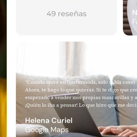
N
49 reseñas
F
“Cuando entré en Costurmoda, solo sabía coser l
Ahora, te hago lo que quieras. Si te digo que c
empezado a vender mis propias mascarillas y
¡Quién lo iba a pensar! Lo que hizo que me decid
Helena Curiel
Google Maps