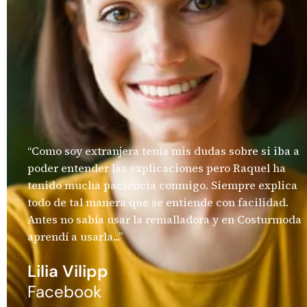
“Como soy extranjera tenía mis dudas sobre si iba a
poder entender las explicaciones pero Raquel ha
tenido mucha paciencia conmigo. Siempre explica
todo de tal manera que se entiende con facilidad.
Antes no sabía usar la remalladora y en Costurmoda
aprendí a usarla...”
Lilia Vilipp
Facebook