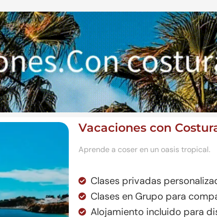
ciones. Con costura.
Vacaciones con Costur
Aprende a coser en un oasis tropical.
Clases privadas personalizad
Clases en Grupo para compar
Alojamiento incluido para dis