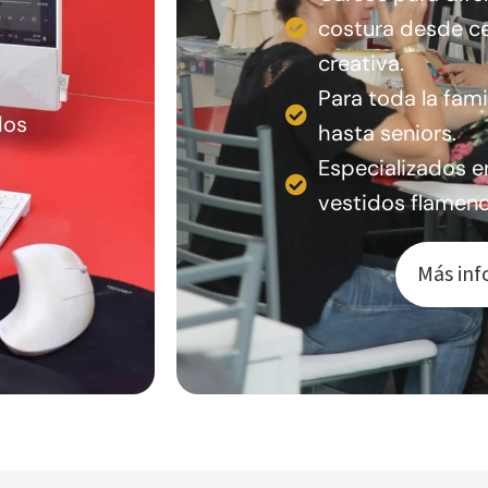
costura desde ce
creativa.
Para toda la fami
dos
hasta seniors.
Especializados e
vestidos flamenc
Más inf