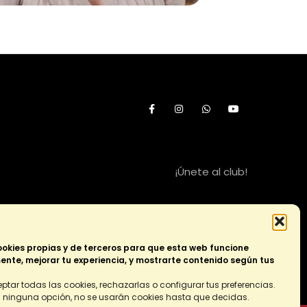
¡Únete al club!
Membresía apasionadas
okies propias y de terceros para que esta web funcione
nte, mejorar tu experiencia, y mostrarte contenido según tus
VUELVE AL COMIENZO
ptar todas las cookies, rechazarlas o configurar tus preferencias.
es ninguna opción, no se usarán cookies hasta que decidas.