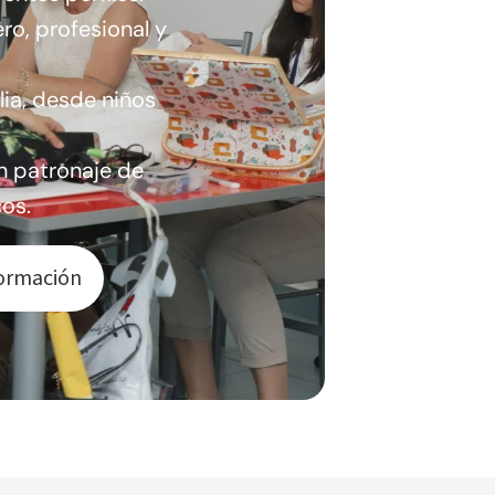
ro, profesional y
lia, desde niños
n patronaje de
os.
ormación