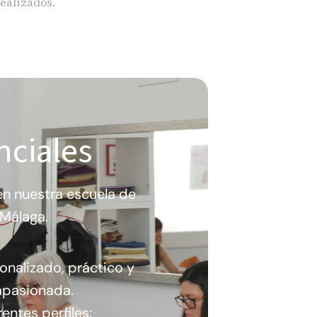
realizados.
nciales
n nuestra escuela de
Málaga.
onalizado, práctico y
pasionada.
entes perfiles: