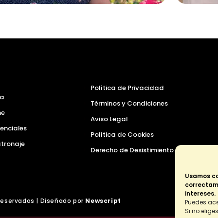
Política de Privacidad
a
Términos y Condiciones
ne
Aviso Legal
enciales
Política de Cookies
atronaje
Derecho de Desistimiento
Usamos co
correctame
intereses.
eservados | Diseñado por
Newscript
Puedes ace
Si no elig