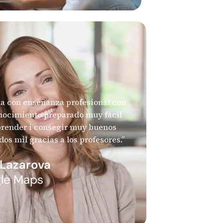
la con enseñanza profesional con
onocimiento preparado muy fácil
prender i consegir muy buenos
dos mil gracias a los profesores.”
 Lazarova
le Maps