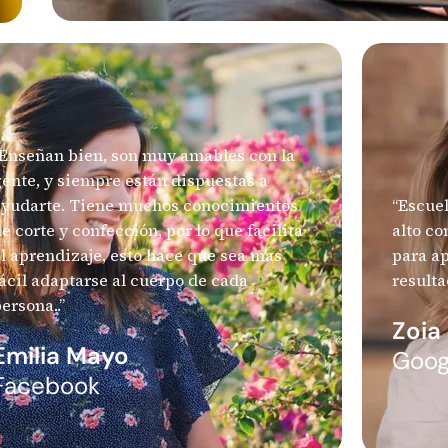
“Enseñan bien, son muy amables con la
ente, y siempre están dispuestas a
ayudarte. Tiene muchos conocimientos
“Escue
e corte y confección, por lo que facilita
alto c
l aprendizaje, esto hace que sea mas
para a
ácil adaptarse al cuerpo de cada
resulta
ersona..”
Zoia
Emilia Mayo
Goog
Facebook