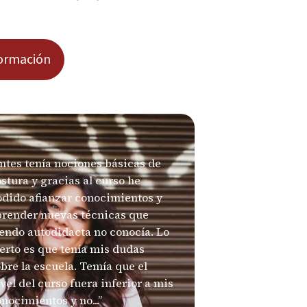
ormación
ntes tenía nociones básicas de
stura y gracias al curso he
odido afianzar conocimientos y
prender nuevas técnicas que
endo autodidacta no conocía. Lo
erto es que tenía mis dudas
bre la escuela. Temía que el
vel del curso fuera inferior a mis
nocimientos y no...”