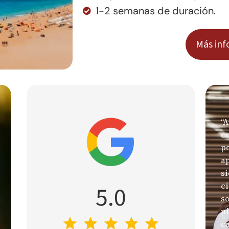
1-2 semanas de duración.
Más inf
“A
co
p
a
si
ci
so
ni
co