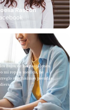
oelia Rascón
acebook
os bajos de los pantalones.
reo mi ropa a medida, he
 arreglo muchísimas prendas…
iera...”