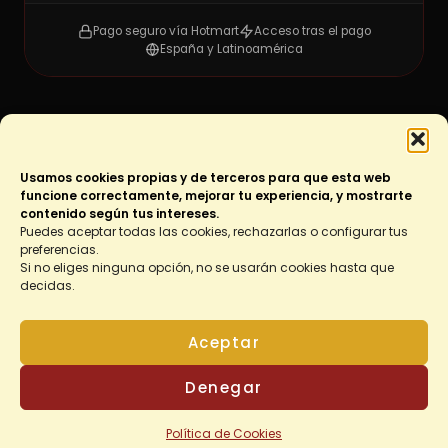
Pago seguro vía Hotmart
Acceso tras el pago
España y Latinoamérica
Usamos cookies propias y de terceros para que esta web
funcione correctamente, mejorar tu experiencia, y mostrarte
Raquel Toapanta · Escuela de Costura Costurmoda ·
contenido según tus intereses.
Málaga
Puedes aceptar todas las cookies, rechazarlas o configurar tus
preferencias.
Cursos presenciales y online de patronaje, corte y confección
Si no eliges ninguna opción, no se usarán cookies hasta que
decidas.
Aceptar
1
Denegar
Política de Cookies